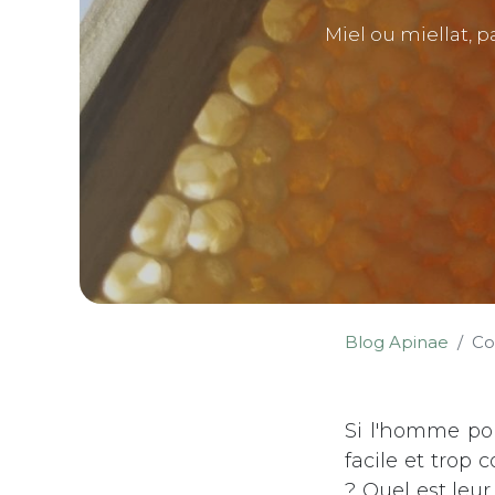
Miel ou miellat, p
Blog Apinae
Co
Si l'homme pou
facile et trop 
? Quel est leur