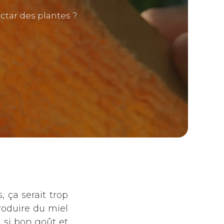
ectar des plantes ?
 ça serait trop
produire du miel
n si bon goût et