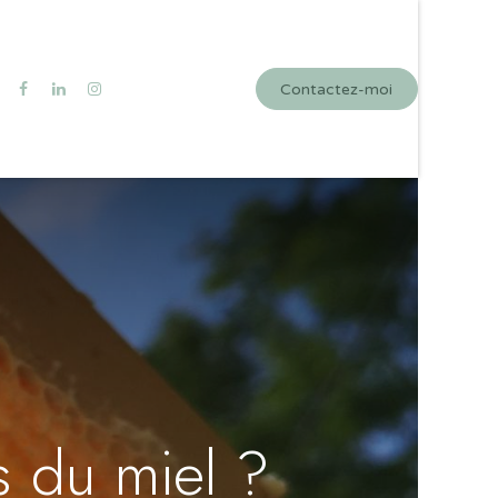
ngagements
Blog
Se connecter
Collaborations
Contactez-moi
s du miel ?