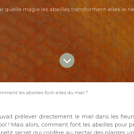
ar quelle magie les abeilles transforment-elles le n
mment les abeilles font-elles du miel ?
vait prélever directement le miel dans les fleurs,
cool ! Mais alors, comment font les abeilles pour 
 petit secret qui confère au nectar des plantes u