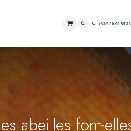
ulture
Initiation Apiculture
Me retrouver
Mon histoire
Mes e
+33 6 58 65 95 38
s abeilles font-elle