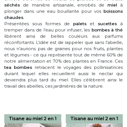
séchés
de manière artisanale, enrobés de
miel
à
plonger dans une eau bouillante pour vos
boissons
chaudes
.
Présentées sous formes de
palets
et
sucettes
à
tremper dans de l’eau pour infuser, les
bombes à thé
libèrent ainsi de belles couleurs aux parfums
réconfortants. L’idée est de rappeler que sans l’abeille,
nous n’aurions pas de graines pour nos fruits, plantes
et légumes - ce qui représente tout de même 60% de
notre alimentation et 70% des plantes en France. Ces
tea bombes
retracent le voyages des pollinisatrices
durant lequel elles recueillent aussi le nectar qui
deviendra plus tard du miel. Elles célèbrent ainsi le
travail des abeilles, ces jardinières de la nature.
Tisane au miel 2 en 1
Tisane au miel 2 en 1